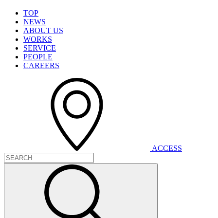
T
O
P
N
E
W
S
A
B
O
U
T
U
S
W
O
R
K
S
S
E
R
V
I
C
E
P
E
O
P
L
E
C
A
R
E
E
R
S
A
C
C
E
S
S