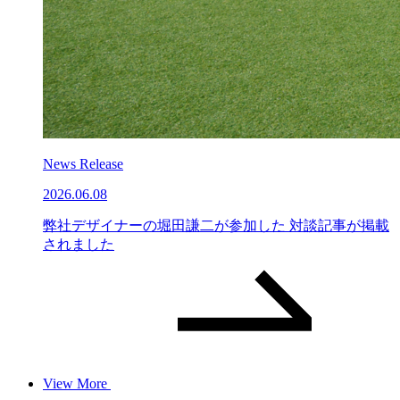
News Release
2026.06.08
弊社デザイナーの堀田謙二が参加した 対談記事が掲載
されました
View More