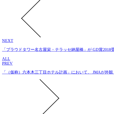
NEXT
「プラウドタワー名古屋栄・テラッセ納屋橋」が GD賞2018
ALL
PREV
「（仮称）六本木三丁目ホテル計画」において、 JMAが外