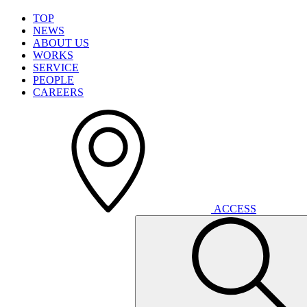
T
O
P
N
E
W
S
A
B
O
U
T
U
S
W
O
R
K
S
S
E
R
V
I
C
E
P
E
O
P
L
E
C
A
R
E
E
R
S
A
C
C
E
S
S