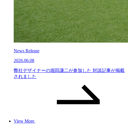
News Release
2026.06.08
弊社デザイナーの堀田謙二が参加した 対談記事が掲載
されました
View More