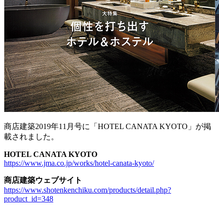
商店建築2019年11月号に「HOTEL CANATA KYOTO」が掲
載されました。
HOTEL CANATA KYOTO
https://www.jma.co.jp/works/hotel-canata-kyoto/
商店建築ウェブサイト
https://www.shotenkenchiku.com/products/detail.php?
product_id=348