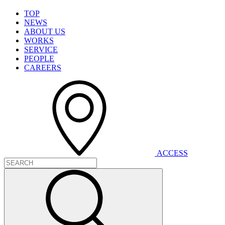
T
O
P
N
E
W
S
A
B
O
U
T
U
S
W
O
R
K
S
S
E
R
V
I
C
E
P
E
O
P
L
E
C
A
R
E
E
R
S
A
C
C
E
S
S