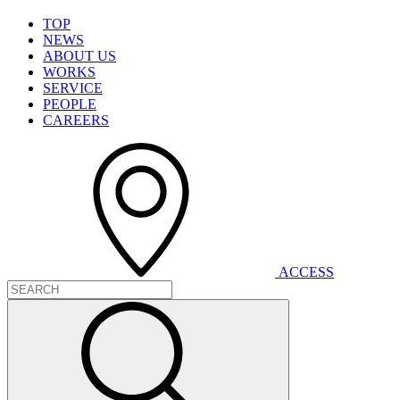
T
O
P
N
E
W
S
A
B
O
U
T
U
S
W
O
R
K
S
S
E
R
V
I
C
E
P
E
O
P
L
E
C
A
R
E
E
R
S
A
C
C
E
S
S