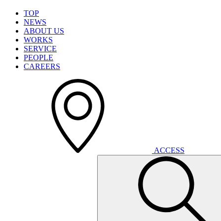
T
O
P
N
E
W
S
A
B
O
U
T
U
S
W
O
R
K
S
S
E
R
V
I
C
E
P
E
O
P
L
E
C
A
R
E
E
R
S
A
C
C
E
S
S