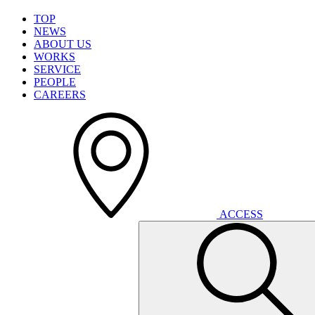
T
O
P
N
E
W
S
A
B
O
U
T
U
S
W
O
R
K
S
S
E
R
V
I
C
E
P
E
O
P
L
E
C
A
R
E
E
R
S
A
C
C
E
S
S