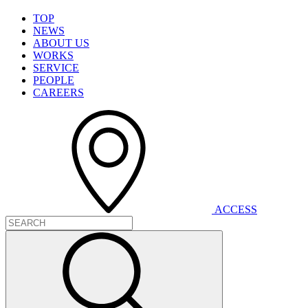
T
O
P
N
E
W
S
A
B
O
U
T
U
S
W
O
R
K
S
S
E
R
V
I
C
E
P
E
O
P
L
E
C
A
R
E
E
R
S
A
C
C
E
S
S