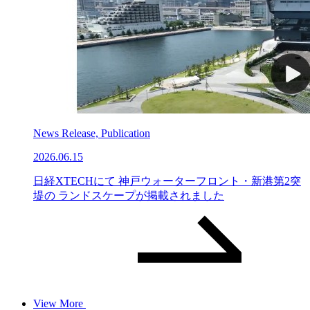
News Release, Publication
2026.06.15
日経XTECHにて 神戸ウォーターフロント・新港第2突
堤の ランドスケープが掲載されました
View More