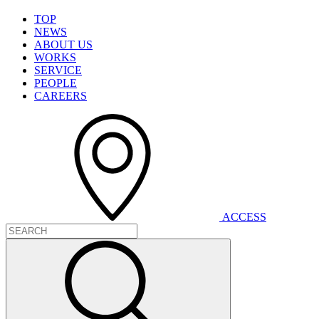
T
O
P
N
E
W
S
A
B
O
U
T
U
S
W
O
R
K
S
S
E
R
V
I
C
E
P
E
O
P
L
E
C
A
R
E
E
R
S
A
C
C
E
S
S