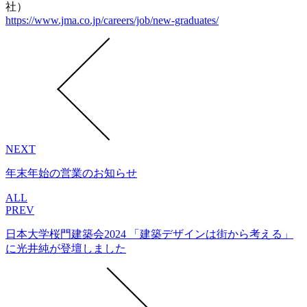
社）
https://www.jma.co.jp/careers/job/new-graduates/
NEXT
年末年始の営業のお知らせ
ALL
PREV
日本大学桜門建築会2024 「建築デザインは街から考える」
に光井純が登壇しました