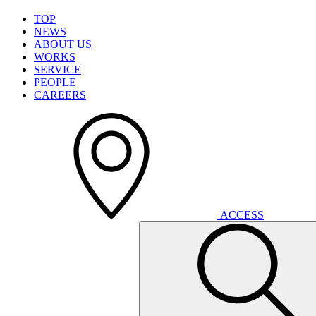
T
O
P
N
E
W
S
A
B
O
U
T
U
S
W
O
R
K
S
S
E
R
V
I
C
E
P
E
O
P
L
E
C
A
R
E
E
R
S
A
C
C
E
S
S