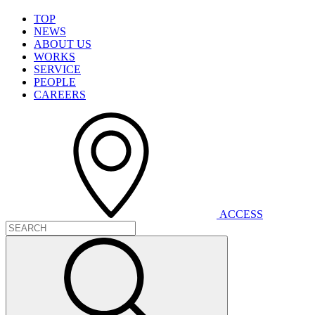
T
O
P
N
E
W
S
A
B
O
U
T
U
S
W
O
R
K
S
S
E
R
V
I
C
E
P
E
O
P
L
E
C
A
R
E
E
R
S
A
C
C
E
S
S