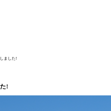
賞しました!
た!