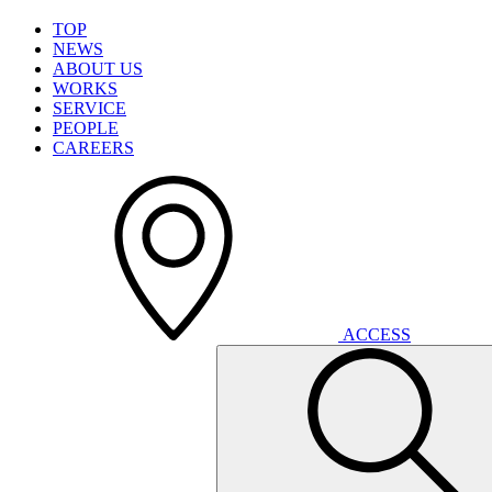
T
O
P
N
E
W
S
A
B
O
U
T
U
S
W
O
R
K
S
S
E
R
V
I
C
E
P
E
O
P
L
E
C
A
R
E
E
R
S
A
C
C
E
S
S