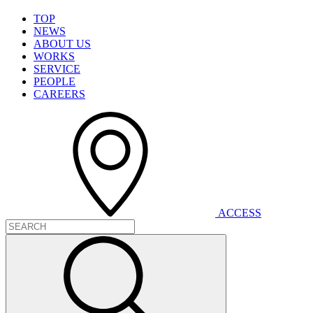
T
O
P
N
E
W
S
A
B
O
U
T
U
S
W
O
R
K
S
S
E
R
V
I
C
E
P
E
O
P
L
E
C
A
R
E
E
R
S
A
C
C
E
S
S