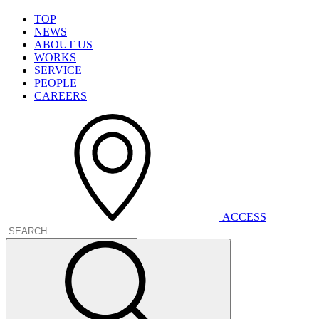
T
O
P
N
E
W
S
A
B
O
U
T
U
S
W
O
R
K
S
S
E
R
V
I
C
E
P
E
O
P
L
E
C
A
R
E
E
R
S
A
C
C
E
S
S