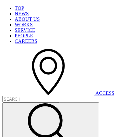
T
O
P
N
E
W
S
A
B
O
U
T
U
S
W
O
R
K
S
S
E
R
V
I
C
E
P
E
O
P
L
E
C
A
R
E
E
R
S
A
C
C
E
S
S