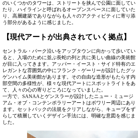
のいくつかのタワーは、ストリートを挟んで公園に面してい
たり、ハイラインと呼ばれるオープンスペースに面していた
り、高層建築でありながらも人々のアクティビティに寄り添
う部分があるように感じました。
【現代アートが出典されていく拠点】
セントラル・パーク沿いをアップタウンに向かって歩いてい
ると、入場のために並ぶ長蛇の列と共に美しい曲線の美術館
が目に入ってきます。アッパー・イースト・サイド特有のエ
レガントな雰囲気の中にフランク・ゲーリーが設計したグッ
ゲンハイム美術館があります。その自由な造形がもたらす内
部空間の多様性が、様々な現代アートにスポットライトをあ
て、人々の心の寄りどころになっていました。
一方で、SANAAとゲンスラーが設計したニュー・ミュージ
アム・オブ・コンテンポラリーアートはボワリー周辺にあり
ます。セットバックの法規をクリアしながら、キューブをず
らして積層していくデザイン手法には、明確な意図を感じま
した。