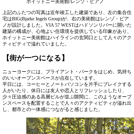
ホイットニー美術館/レンゾ・ピアノ
上記のふたつの写真は近年竣工した建築であり、左の集合住
宅はBIG(Bjarke Ingels Group)が、右の美術館はレンゾ・ピア
ノが設計しました。VIA 57 WESTはハドソンリバーに開いた
建築の構成が、心地よい住環境を提供している印象があり、
ホイットニー美術館はハイラインの玄関口として人々のアク
ティビティで溢れていました。
【街が一つになる】
ニューヨークには、ブライアント・パークをはじめ、気持ち
のいいオープンスペースが点在しています。
平日には、コーヒーとノートパソコンを片手にブレイクする
人がいたり、休日には友人や恋人とリフレッシュしたり、
少々圧迫感のある高層ビルが並ぶ隙間に、このようなオープ
ンスペースを配置することで人々のアクティビティが溢れ出
し、都市との一体感につながると感じました。