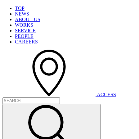
T
O
P
N
E
W
S
A
B
O
U
T
U
S
W
O
R
K
S
S
E
R
V
I
C
E
P
E
O
P
L
E
C
A
R
E
E
R
S
A
C
C
E
S
S