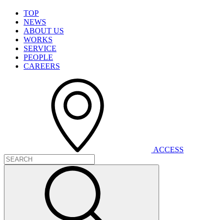
T
O
P
N
E
W
S
A
B
O
U
T
U
S
W
O
R
K
S
S
E
R
V
I
C
E
P
E
O
P
L
E
C
A
R
E
E
R
S
A
C
C
E
S
S