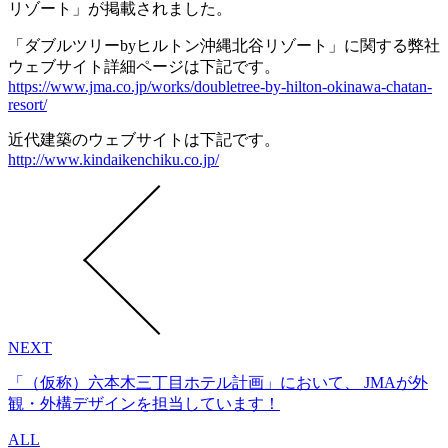
リゾート」が掲載されました。
「ダブルツリーbyヒルトン沖縄北谷リゾート」に関する弊社
ウェブサイト詳細ページは下記です。
https://www.jma.co.jp/works/doubletree-by-hilton-okinawa-chatan-
resort/
近代建築のウェブサイトは下記です。
http://www.kindaikenchiku.co.jp/
NEXT
「（仮称）六本木三丁目ホテル計画」において、 JMAが外
観・外構デザインを担当しています！
ALL