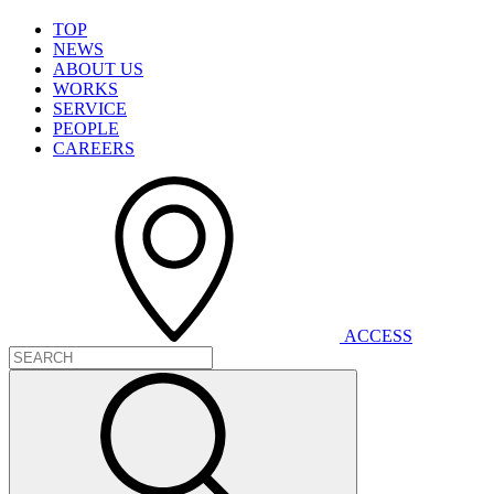
T
O
P
N
E
W
S
A
B
O
U
T
U
S
W
O
R
K
S
S
E
R
V
I
C
E
P
E
O
P
L
E
C
A
R
E
E
R
S
A
C
C
E
S
S