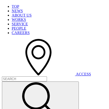
T
O
P
N
E
W
S
A
B
O
U
T
U
S
W
O
R
K
S
S
E
R
V
I
C
E
P
E
O
P
L
E
C
A
R
E
E
R
S
A
C
C
E
S
S