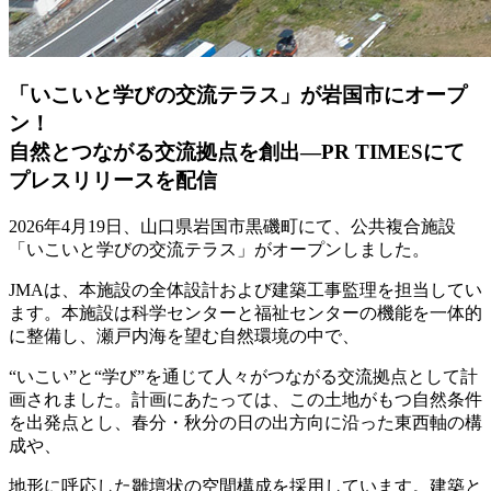
「いこいと学びの交流テラス」が岩国市にオープ
ン！
自然とつながる交流拠点を創出―PR TIMESにて
プレスリリースを配信
2026年4月19日、山口県岩国市黒磯町にて、公共複合施設
「いこいと学びの交流テラス」がオープンしました。
JMAは、本施設の全体設計および建築工事監理を担当してい
ます。本施設は科学センターと福祉センターの機能を一体的
に整備し、瀬戸内海を望む自然環境の中で、
“いこい”と“学び”を通じて人々がつながる交流拠点として計
画されました。計画にあたっては、この土地がもつ自然条件
を出発点とし、春分・秋分の日の出方向に沿った東西軸の構
成や、
地形に呼応した雛壇状の空間構成を採用しています。建築と