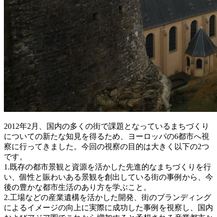
2012年2月、国内の多くの街で課題となっているまちづくり
についての新たな知見を得るため、ヨーロッパの6都市へ視
察に行ってきました。今回の視察の目的は大きく以下の2つ
です。
1.既存の都市景観と資源を活かした先進的なまちづくりを行
い、個性と賑わいある景観を創出している街の事例から、今
後の豊かな都市生活のあり方を学ぶこと。
2.工場などの産業遺構を活かした開発、街のブランディング
によるイメージの向上に実際に成功した事例を視察し、国内