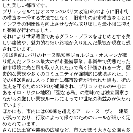
した美しい都市です。
ブリュッセルではオスマンのパリ大改造(※)のように旧市街
の構造を一掃する方法ではなく、旧市街の都市構造をもとに
インフラの利便性を向上させながら取り壊しを最小限に抑え
た整備が行われました。
それにより世界遺産であるグラン・プラスをはじめとする美
しい建物や、魅力的な細い路地が入り組んだ景観が現在も残
されています。
(※19世紀にパリのセーヌ県知事ジョルジュ・オスマンが取
り組んだフランス最大の都市整備事業。非衛生で劣悪だった
都市環境に光と風を取り入れた点で高く評価される一方、歴
史的な景観や多くのコミュニティが強制的に破壊された。)
その後20世紀に入って新たに都市改造が行われた際も、街の
歴史を守るためのNPOが組織され、ブリュッセルの中心に
あるイロ・サクレ地区(「聖なる島」の意味)では独立国家さ
ながらの厳しい景観ルールによって17世紀の街並みが保たれ
ています。
ほかにも、市内には600棟を超えるアール・ヌーヴォー建築
が残っており、行政によって保存のためのルールが細かく定
められています。
さらには王宮や芸術の広場など、市民が集う大きな公園も多