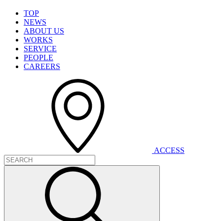
T
O
P
N
E
W
S
A
B
O
U
T
U
S
W
O
R
K
S
S
E
R
V
I
C
E
P
E
O
P
L
E
C
A
R
E
E
R
S
A
C
C
E
S
S