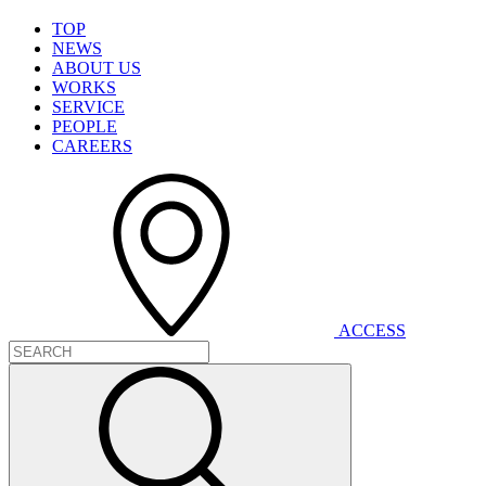
T
O
P
N
E
W
S
A
B
O
U
T
U
S
W
O
R
K
S
S
E
R
V
I
C
E
P
E
O
P
L
E
C
A
R
E
E
R
S
A
C
C
E
S
S