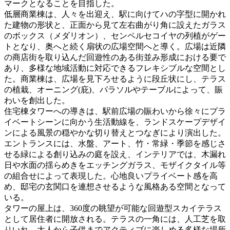
マークとなることを目指した。
低層商業棟は、人々を出迎え、駅に向けてハの字型に開かれ
た建物の形状と、正面から見て左右曲がり角に設えたガラス
のボックス（メダリオン）、センペルセコイヤの列植がゲー
トとなり、奥へと続く扇状の広場空間へと導く。広場は近隣
の商店街を取り込んだ回遊性のある街並み形成における要で
あり、多様な地域活動に対応できるフレキシブルな空間とし
た。商業棟は、広場を見下ろせるように段丘状にし、テラス
の植栽、オーニング(庇)、パラソルやテーブルによって、賑
わいを創出した。
住宅棟タワーへの導きは、駅前広場の賑わいから徐々にプラ
イベートシーンに向かう生活動線を、ランドスケープデザイ
ンによる風景の穏やかな切り替えとつなぎにより演出した。
エントランスには、水盤、アート、竹・常緑・季節を感じさ
せる緑による創り込みの庭を設え、インテリアでは、木漏れ
日や水面の揺らめきをエッチングガラス、モザイクタイル等
の組合せによって表現した。心地良いプライベート感を高
め、邸宅の玄関口を連想させるような風格ある空間となって
いる。
タワーの屋上は、360度の眺望が可能な回遊型スカイテラス
として居住者に開放される。テラスの一角には、人工芝を取
りいれ、大人から子供までアクティブに楽しめる多様な場所