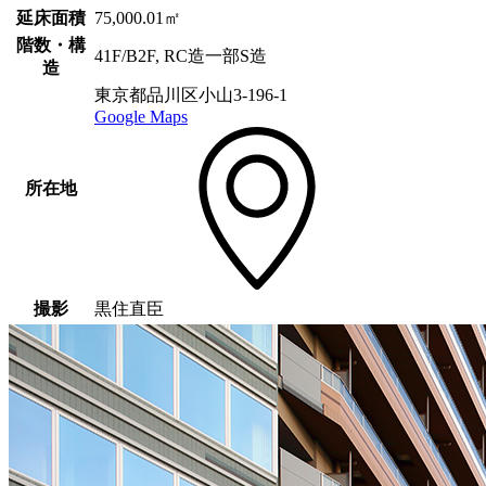
延床面積
75,000.01㎡
階数・構
41F/B2F, RC造一部S造
造
東京都品川区小山3-196-1
Google Maps
所在地
撮影
黒住直臣