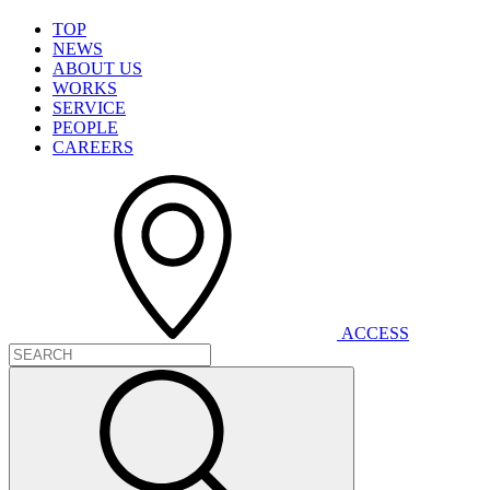
T
O
P
N
E
W
S
A
B
O
U
T
U
S
W
O
R
K
S
S
E
R
V
I
C
E
P
E
O
P
L
E
C
A
R
E
E
R
S
A
C
C
E
S
S