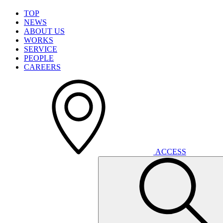
T
O
P
N
E
W
S
A
B
O
U
T
U
S
W
O
R
K
S
S
E
R
V
I
C
E
P
E
O
P
L
E
C
A
R
E
E
R
S
A
C
C
E
S
S