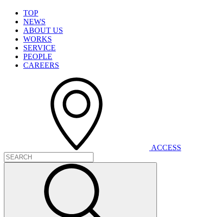
T
O
P
N
E
W
S
A
B
O
U
T
U
S
W
O
R
K
S
S
E
R
V
I
C
E
P
E
O
P
L
E
C
A
R
E
E
R
S
A
C
C
E
S
S