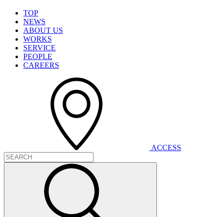
T
O
P
N
E
W
S
A
B
O
U
T
U
S
W
O
R
K
S
S
E
R
V
I
C
E
P
E
O
P
L
E
C
A
R
E
E
R
S
A
C
C
E
S
S