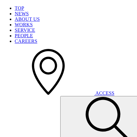
T
O
P
N
E
W
S
A
B
O
U
T
U
S
W
O
R
K
S
S
E
R
V
I
C
E
P
E
O
P
L
E
C
A
R
E
E
R
S
A
C
C
E
S
S