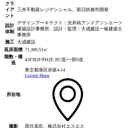
クラ
イア
三井不動産レジデンシャル、新日鉄都市開発
ント
デザインアーキテクト：光井純アンドアソシエーツ
設計
建築設計事務所、設計・監理：大成建設一級建築士
体制
事務所
施工
大成建設
延床面積
71,300.53㎡
階数・構
43F/B2F/PH2F, RC造/一部S造
造
東京都港区赤坂4-14
Google Maps
所在地
撮影
黒住直臣、株式会社エスエス