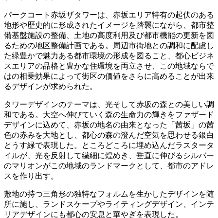
パークコート赤坂ザタワーは、赤坂エリア特有の起伏のある
地形や歴史的に形成されたイメージを踏襲にながら、都市整
備基盤施設の整備、土地の高度利用及び都市機能の更新を図
るための地区整備計画である。周辺市街地との調和に配慮し
た緑豊かで魅力ある都市環境の形成を図ること、都心ビジネ
スエリアの品格と豊かな住環境を両立させ、この地域ならで
はの相乗効果によって街区の価値をさらに高めることが出来
るデザインが求められた。
タワーデザインのテーマは、光そして赤坂の森との美しい調
和である。大空へ伸びていく森の生命力の輝きをファザード
デザインに込めて、赤坂の地名の由来となった「茜坂」の茜
色の赤みを大地とし、都心の森の澄んだ空気を思わせる銀白
とうす緑で表現した。ところどころに埋め込んだラスタータ
イルが、光を反射して繊細に煌めき、垂直に伸びるシルバー
のマリオンがこの地域のランドマークとして、都市のアドレ
スを作り出す。
敷地の持つ三角形の独特なフォルムを生かしたデザインを随
所に施し、ランドスケープやライティングデザイン、インテ
リアデザインにも都心の安息と華やぎを表現した。