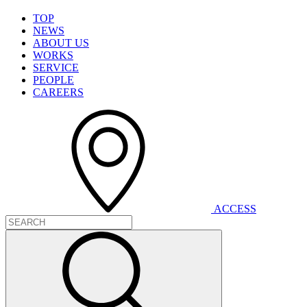
T
O
P
N
E
W
S
A
B
O
U
T
U
S
W
O
R
K
S
S
E
R
V
I
C
E
P
E
O
P
L
E
C
A
R
E
E
R
S
A
C
C
E
S
S