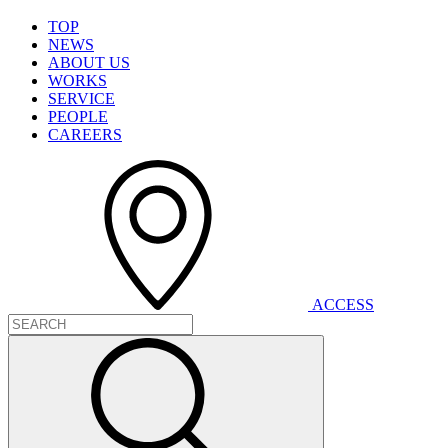
T
O
P
N
E
W
S
A
B
O
U
T
U
S
W
O
R
K
S
S
E
R
V
I
C
E
P
E
O
P
L
E
C
A
R
E
E
R
S
A
C
C
E
S
S