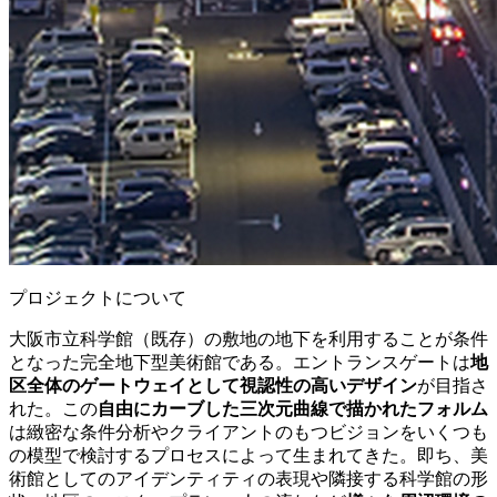
プロジェクトについて
大阪市立科学館（既存）の敷地の地下を利用することが条件
となった完全地下型美術館である。エントランスゲートは
地
区全体のゲートウェイとして視認性の高いデザイン
が目指さ
れた。この
自由にカーブした三次元曲線で描かれたフォルム
は緻密な条件分析やクライアントのもつビジョンをいくつも
の模型で検討するプロセスによって生まれてきた。即ち、美
術館としてのアイデンティティの表現や隣接する科学館の形