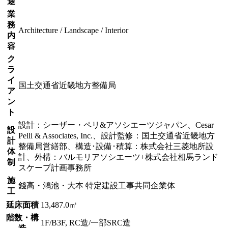
途
業
務
Architecture / Landscape / Interior
内
容
ク
ラ
イ
国土交通省近畿地方整備局
ア
ン
ト
設計：シーザー・ペリ&アソシエーツジャパン、Cesar
設
Pelli & Associates, Inc.、設計監修：国土交通省近畿地方
計
整備局営繕部、構造･設備･積算：株式会社三菱地所設
体
計、外構：バルモリアソシエーツ+株式会社相馬ランド
制
スケープ計画事務所
施
錢高・鴻池・大本 特定建設工事共同企業体
工
延床面積
13,487.0㎡
階数・構
1F/B3F, RC造/一部SRC造