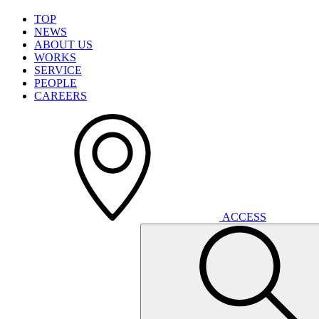
T
O
P
N
E
W
S
A
B
O
U
T
U
S
W
O
R
K
S
S
E
R
V
I
C
E
P
E
O
P
L
E
C
A
R
E
E
R
S
A
C
C
E
S
S