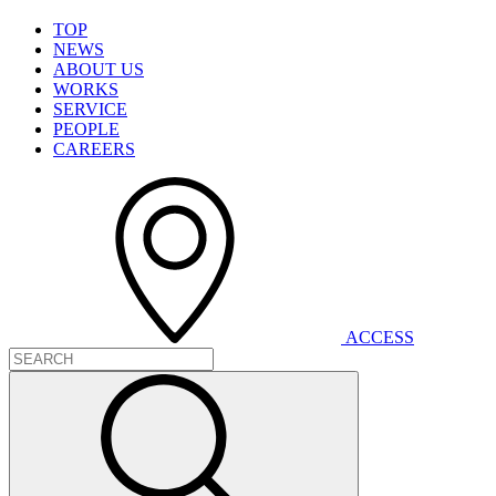
T
O
P
N
E
W
S
A
B
O
U
T
U
S
W
O
R
K
S
S
E
R
V
I
C
E
P
E
O
P
L
E
C
A
R
E
E
R
S
A
C
C
E
S
S