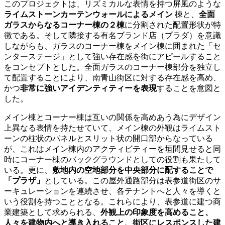
このプロジェクトは、リズミカルな表情を持つ屏風のような
ライムストーンカーテンウォールによるメイン
棟と、
全面
ガラスからなるコーナー棟の２棟
に分割された配置形状が特
徴である。そして隣接する有名ブランド店（プラダ）を意識
しながらも、ガラスのコーナー棟をメイン棟に囲まれた「セ
ンターステージ」として強い存在感を街にアピールすること
をコンセプトとした。全面ガラスのコーナー棟部分を独立し
て配置することにより、南青山街区に対する存在感を高め、
かつ
非常に強いアイデンティティーを表現
することを意図と
した。
メイン棟とコーナー棟は互いの関係を高めあう為にデザイン
上異なる表情を持たせていて、メイン棟の外観はライムスト
ーンの柱状のパネルとスリット状の開口部からなっている
が、これはメイン棟内のアクティビティーを垣間見せると同
時にコーナー棟のバックグラウンドとしての役割も果たして
いる。更に、
敷地内の空地部分を中央部分に配することで
「プラザ」
としている。この屋外通路部分は表参道街区のサ
ーキュレーションを連続させ、各テナントへと人々を導くと
いう役割を持つこととなる。これらにより、表参道に建つ商
業建築として求められる、
外観上の印象度を高めること、
人々を建物内へと導き入れること、街区にレスポンスした建