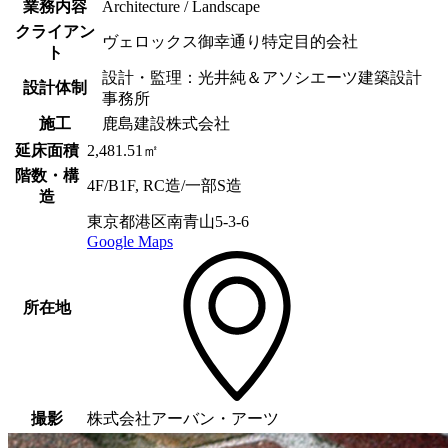
業務内容
Architecture / Landscape
クライアン
ヴェロックス御幸通り特定目的会社
ト
設計・監理：光井純＆アソシエーツ建築設計
設計体制
事務所
施工
鹿島建設株式会社
延床面積
2,481.51㎡
階数・構
4F/B1F, RC造/一部S造
造
東京都港区南青山5-3-6
Google Maps
所在地
撮影
株式会社アーバン・アーツ