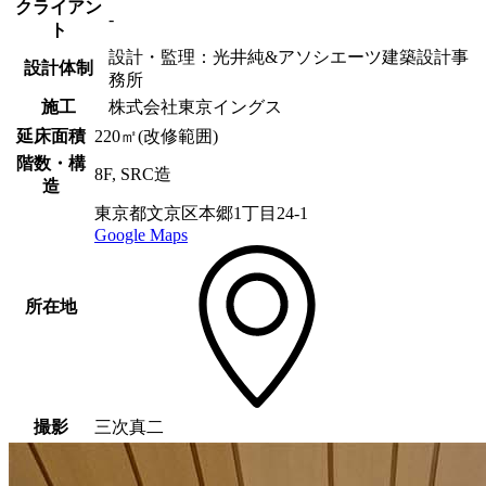
クライアン
-
ト
設計・監理：光井純&アソシエーツ建築設計事
設計体制
務所
施工
株式会社東京イングス
延床面積
220㎡(改修範囲)
階数・構
8F, SRC造
造
東京都文京区本郷1丁目24-1
Google Maps
所在地
撮影
三次真二