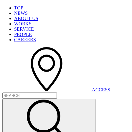
T
O
P
N
E
W
S
A
B
O
U
T
U
S
W
O
R
K
S
S
E
R
V
I
C
E
P
E
O
P
L
E
C
A
R
E
E
R
S
A
C
C
E
S
S