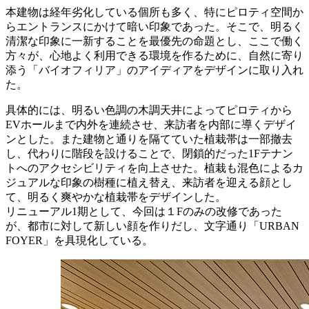
本建物は経年劣化している個所も多く、特にピロティ空間か
らエントランスにかけて暗い印象であった。そこで、明るく
清潔な印象に一新することを最優先の命題とし、ここで働く
方々が、心地よく利用できる環境を作るために、自然に寄り
添う「バイオフィリア」のアイディアをデザインに取り入れ
た。
具体的には、明るい色調の木調天井によってピロティから
EVホールまで内外を連続させ、来訪者を内部に導くデザイ
ンとした。また建物と通りを隔てていた植栽帯は一部撤去
し、代わりに階段を設けることで、閉鎖的だった1Fテナン
トへのアクセシビリティを向上させた。植栽も混色によるカ
ジュアルな印象の樹種に植え替え、来訪者を迎える顔とし
て、明るく爽やかな植栽帯をデザインした。
リニューアル1期として、今回は１Fのみの改修であった
が、都市に対して新しい顔を作りだし、文字通り「URBAN
FOYER」を具現化している。