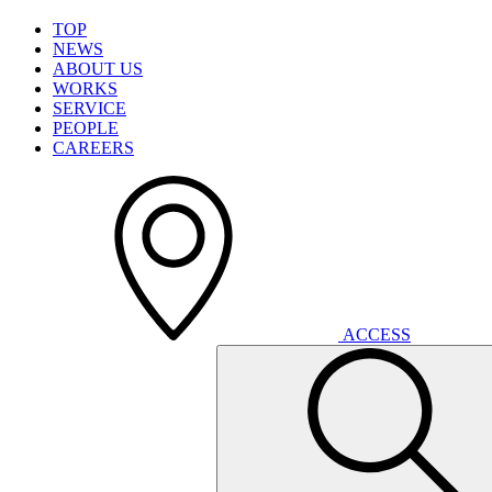
T
O
P
N
E
W
S
A
B
O
U
T
U
S
W
O
R
K
S
S
E
R
V
I
C
E
P
E
O
P
L
E
C
A
R
E
E
R
S
A
C
C
E
S
S